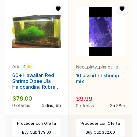
Ark
Neo_platy_planet
4
0
60+ Hawaiian Red
10 assorted shrimp
Shrimp Opae Ula
mix
Halocaridina Rubra +
Caulerpa Prolifera
$78.00
$9.99
FREE SHIPPING
0 ofertas
4 dias, 6h
0 ofertas
3h 38m
Proceder con Oferta
Proceder con Oferta
Buy Out:
$79.00
Buy Out:
$32.00