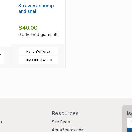
Sulawesi shrimp
and snail
$40.00
0 offerte
16 giorni, 8h
Fai un'offerta
o
Buy Out:
$41.00
Resources
Is
Us
Site Fees
AquaBoards.com