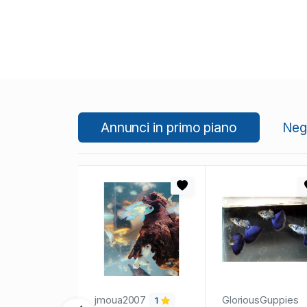
Annunci in primo piano
Nego
jmoua2007
GloriousGuppies
1