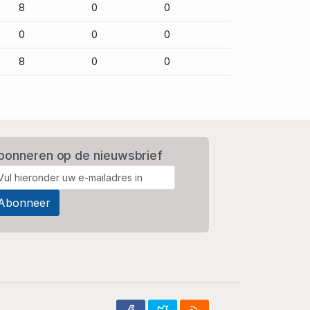
8
0
0
0
0
0
8
0
0
bonneren op de nieuwsbrief