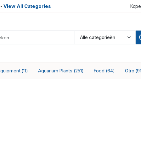
-
View All Categories
Kope
Equipment
Aquarium Plants
Food
Otro
(11)
(251)
(64)
(9