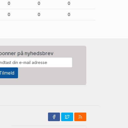
0
0
0
0
0
0
bonner på nyhedsbrev