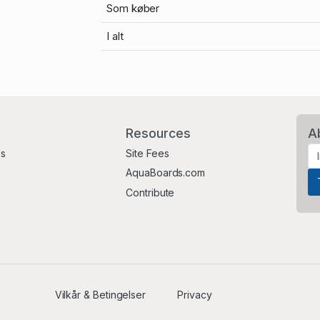
Som køber
I alt
Resources
A
Us
Site Fees
AquaBoards.com
Contribute
Vilkår & Betingelser
Privacy