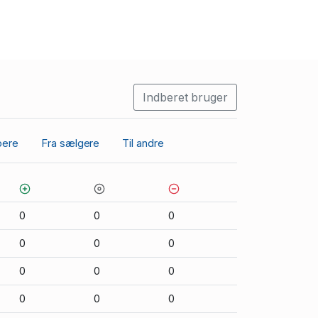
Indberet bruger
bere
Fra sælgere
Til andre
0
0
0
0
0
0
0
0
0
0
0
0