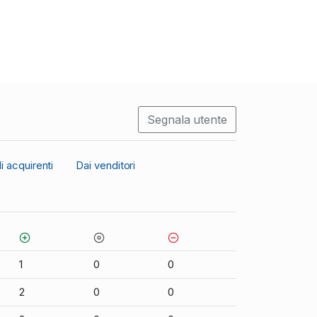
Segnala utente
i acquirenti
Dai venditori
1
0
0
2
0
0