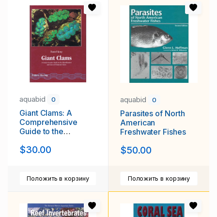
aquabid
aquabid
0
0
Giant Clams: A
Parasites of North
Comprehensive
American
Guide to the
Freshwater Fishes
Identification and
$30.00
$50.00
Care of Tridacnid
Clams
Положить в корзину
Положить в корзину