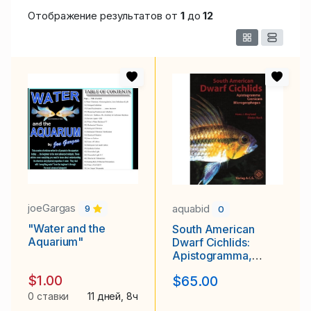
Отображение результатов от
1
до
12
joeGargas
aquabid
9
0
"Water and the
South American
Aquarium"
Dwarf Cichlids:
Apistogramma,
Crenicara,
$1.00
$65.00
Microgeophagus
0 ставки
11 дней, 8ч