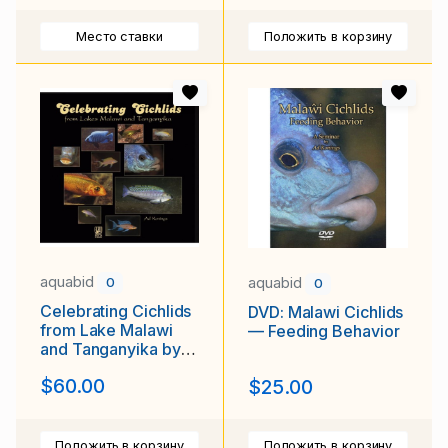
Место ставки
Положить в корзину
aquabid
aquabid
0
0
Celebrating Cichlids
DVD: Malawi Cichlids
from Lake Malawi
— Feeding Behavior
and Tanganyika by
Ad Konings
$60.00
$25.00
Положить в корзину
Положить в корзину