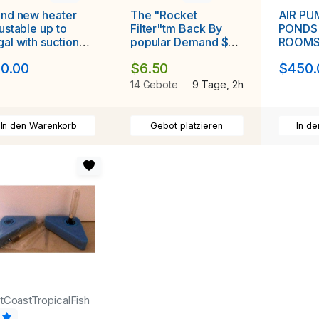
nd new heater
The "Rocket
AIR PU
ustable up to
Filter"tm Back By
PONDS 
al with suction
popular Demand $1
ROOM
ps
auction no reserve
0.00
$6.50
$450.
14 Gebote
9 Tage, 2h
In den Warenkorb
Gebot platzieren
In d
stCoastTropicalFish
9