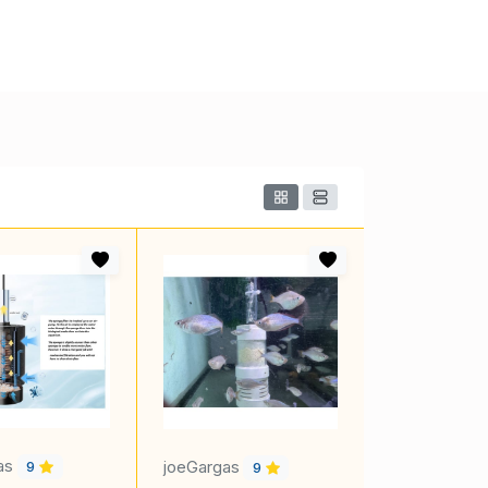
as
joeGargas
9
9