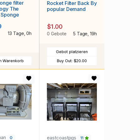
nge filter
Rocket Filter Back By
y The
popular Demand
 Sponge
9
$1.00
13 Tage, 0h
0 Gebote
5 Tage, 19h
Gebot platzieren
en Warenkorb
Buy Out:
$20.00
man
eastcoastpgs
0
11