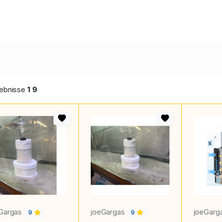
ebnisse
1
9
Gargas
joeGargas
joeGarg
9
9