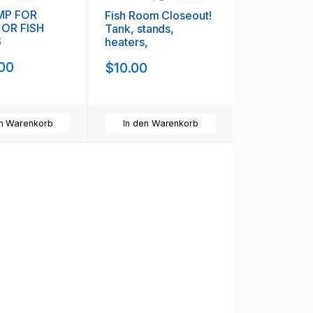
MP FOR
Fish Room Closeout!
OR FISH
Tank, stands,
S
heaters,
00
$10.00
en Warenkorb
In den Warenkorb