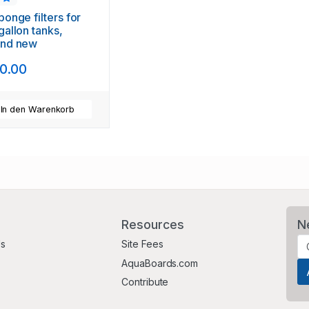
ponge filters for
gallon tanks,
and new
0.00
In den Warenkorb
Resources
N
Us
Site Fees
AquaBoards.com
Contribute