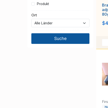
Produkt
Bra
adj
80g
Ort
cu
$4
Fir
7