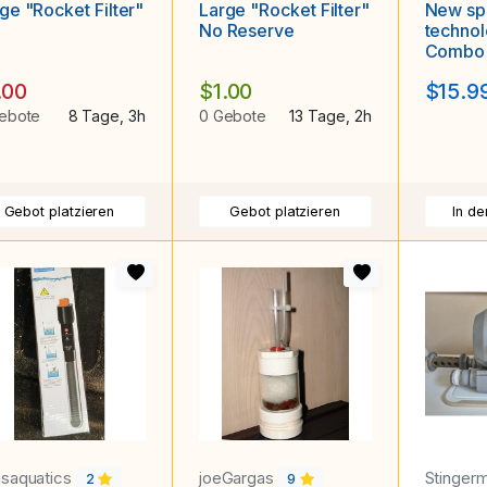
ge "Rocket Filter"
Large "Rocket Filter"
New spo
No Reserve
technolog
Combo
.00
$1.00
$15.9
ebote
8 Tage, 3h
0 Gebote
13 Tage, 2h
Gebot platzieren
Gebot platzieren
In d
saquatics
joeGargas
Stinger
2
9