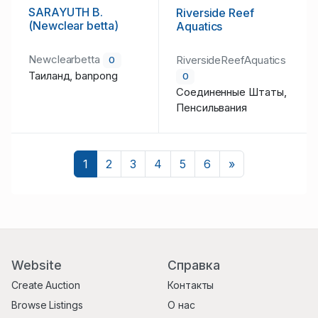
SARAYUTH B.
Riverside Reef
(Newclear betta)
Aquatics
Newclearbetta
RiversideReefAquatics
0
Таиланд, banpong
0
Соединенные Штаты,
Пенсильвания
Следующий
1
2
3
4
5
6
»
Website
Справка
Create Auction
Контакты
Browse Listings
О нас