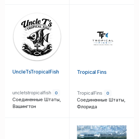
UncleTsTropicalFish
Tropical Fins
uncletstropicalfish
TropicalFins
0
0
Соединенные Штаты,
Соединенные Штаты,
Вашингтон
Флорида