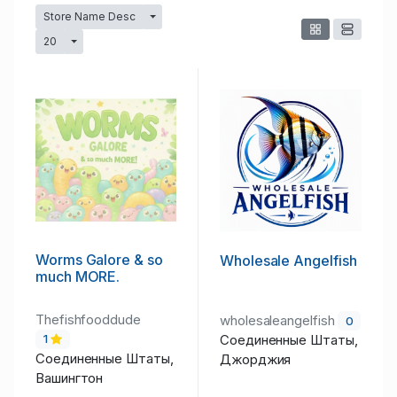
Store Name Desc
Переключатель выпадающего списка
20
Переключатель выпадающего списка
Worms Galore & so
Wholesale Angelfish
much MORE.
Thefishfooddude
wholesaleangelfish
0
Соединенные Штаты,
1
Соединенные Штаты,
Джорджия
Вашингтон