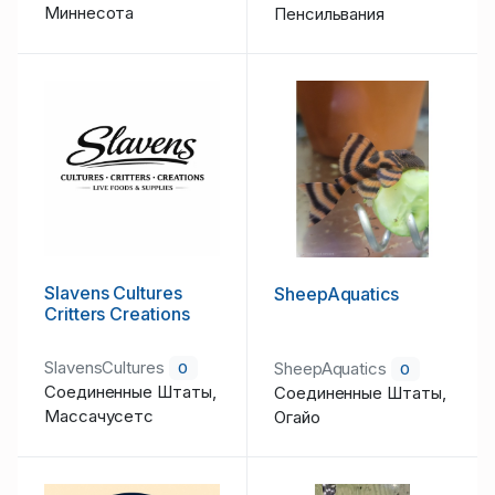
Миннесота
Пенсильвания
Slavens Cultures
SheepAquatics
Critters Creations
SlavensCultures
SheepAquatics
0
0
Соединенные Штаты,
Соединенные Штаты,
Массачусетс
Огайо